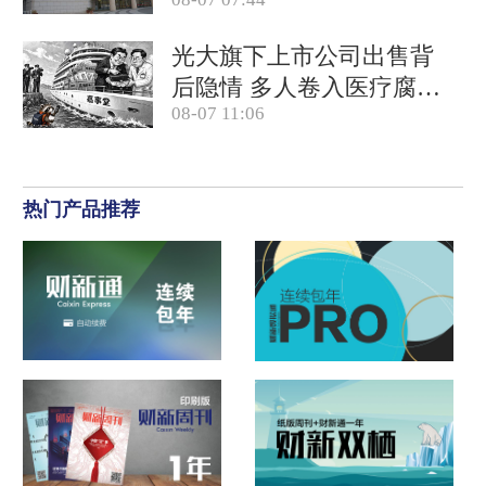
竞对拉开差距
光大旗下上市公司出售背
后隐情 多人卷入医疗腐败
08-07 11:06
案被查
热门产品推荐