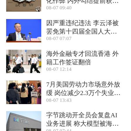
化作弊 内外勾结提前获取
08-07 09:40
试卷
因严重违纪违法 李云泽被
罢免第十四届全国人大代
08-07 07:07
表职务
海外金融专才回流香港 外
籍工作签证翻倍
08-07 12:14
7月美国劳动力市场意外放
缓 岗位减少2.3万个失业率
08-07 13:43
降至4.1%
字节跳动开全员会复盘AI
业务进展 称大模型被海外
08-07 07:44